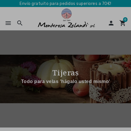
Envío gratuito para pedidos superiores a 70€!
0
menu
search

shopping_cart
Tijeras
Todo para velas 'hágalo usted mismo'