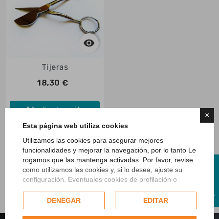


Vista rápida
Tijeras
18,30 €
Añadir al carrito
×
Esta página web utiliza cookies
Utilizamos las cookies para asegurar mejores
funcionalidades y mejorar la navegación, por lo tanto Le
Mostrando 1-1 de 1 artículo(s)
rogamos que las mantenga activadas. Por favor, revise
R
como utilizamos las cookies y, si lo desea, ajuste su
configuración. Eventuales cookies de profilación o
comerciales se utilizarán exclusivamente solo previo
F
I
L
T
R
A
consentimiento del usuario.
DENEGAR
EDITAR
Consulte nuestra completa política de cookies.