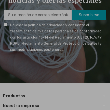
noticias y ofertas especiales
He leído la política de privacidad y consiento el
tratamiento de mis datos personales de conformidad
con los artículos 13-14 del Reglamento (UE) 2016/679
RGPD (Reglamento General de Protección de Datos) y
sus modificaciones posteriores.
arrow_drop_down
Productos
arrow_drop_down
Nuestra empresa