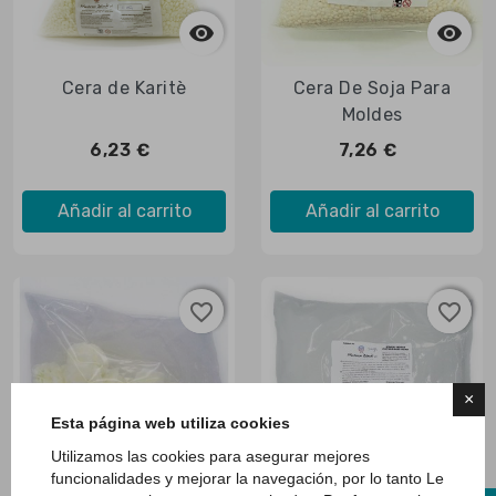



Vista rápida

Vista rápida
Cera de Karitè
Cera De Soja Para
Moldes
6,23 €
7,26 €
Añadir al carrito
Añadir al carrito
favorite_border
favorite_border
favorite_border
favorite_border
×
Esta página web utiliza cookies
Utilizamos las cookies para asegurar mejores


funcionalidades y mejorar la navegación, por lo tanto Le