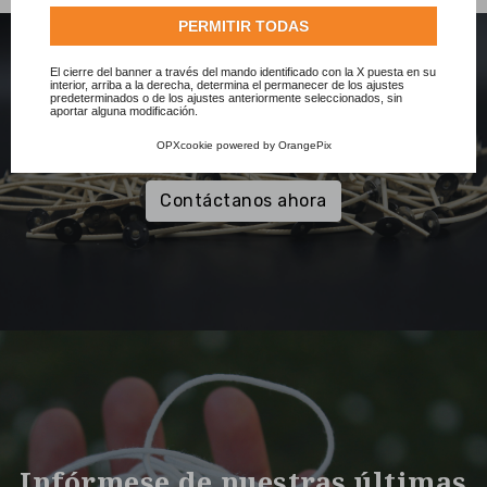
Consulte nuestra completa política de cookies.
PERMITIR TODAS
El cierre del banner a través del mando identificado con la X puesta en su
interior, arriba a la derecha, determina el permanecer de los ajustes
predeterminados o de los ajustes anteriormente seleccionados, sin
aportar alguna modificación.
¿Necesitas más información?
OPXcookie
powered by
OrangePix
Contáctanos ahora
Infórmese de nuestras últimas