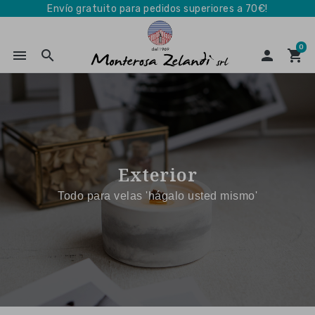
Envío gratuito para pedidos superiores a 70€!
0
menu
search

shopping_cart
Exterior
Todo para velas 'hágalo usted mismo'