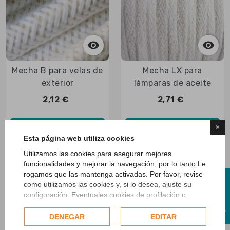



Vista rápida

Vista rápida
Mecha B para velas de
Mecha LX para
exterior
lámparas de aceite
2,12 €
2,71 €
×
Añadir al carrito
Añadir al carrito
Esta página web utiliza cookies
Utilizamos las cookies para asegurar mejores
funcionalidades y mejorar la navegación, por lo tanto Le
Mostrando 1-2 de 2 artículo(s)
rogamos que las mantenga activadas. Por favor, revise
R
como utilizamos las cookies y, si lo desea, ajuste su
configuración. Eventuales cookies de profilación o
comerciales se utilizarán exclusivamente solo previo
F
I
L
T
R
A
consentimiento del usuario.
DENEGAR
EDITAR