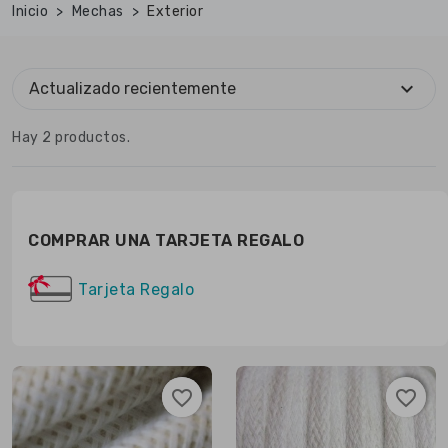
Inicio
Mechas
Exterior
expand_more
Actualizado recientemente
Hay 2 productos.
COMPRAR UNA TARJETA REGALO
Tarjeta Regalo
favorite_border
favorite_border
favorite_border
favorite_border