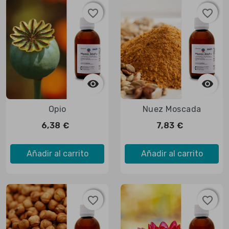
favorite_border
favorite_border
favorite_border
favorite_border



Vista rápida

Vista rápida
Opio
Nuez Moscada
6,38 €
7,83 €
Añadir al carrito
Añadir al carrito
favorite_border
favorite_border
favorite_border
favorite_border