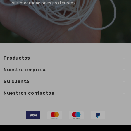
sus modificaciones posteriores.
arrow_drop_down
Productos
arrow_drop_down
Nuestra empresa
arrow_drop_down
Su cuenta
arrow_drop_down
Nuestros contactos