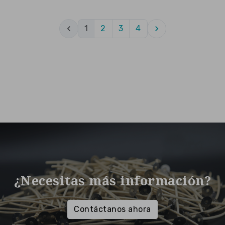

1
2
3
4

¿Necesitas más información?
Contáctanos ahora