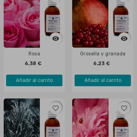



Vista rápida

Vista rápida
Rosa
Grosella y granada
6,38 €
6,23 €
Añadir al carrito
Añadir al carrito
favorite_border
favorite_border
favorite_border
favorite_border