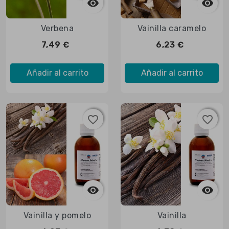



Vista rápida

Vista rápida
Verbena
Vainilla caramelo
7,49 €
6,23 €
Añadir al carrito
Añadir al carrito
favorite_border
favorite_border
favorite_border
favorite_border



Vista rápida

Vista rápida
Vainilla y pomelo
Vainilla