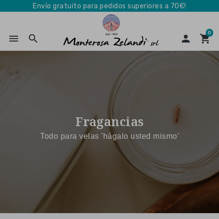
Envío gratuito para pedidos superiores a 70€!
0
menu
search

shopping_cart
Fragancias
Todo para velas 'hágalo usted mismo'