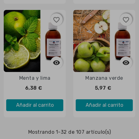
favorite_border
favorite_border
favorite_border
favorite_border



Vista rápida

Vista rápida
Menta y lima
Manzana verde
6,38 €
5,97 €
Añadir al carrito
Añadir al carrito
Mostrando 1-32 de 107 artículo(s)