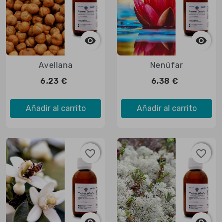



Vista rápida

Vista rápida
Avellana
Nenúfar
6,23 €
6,38 €
Añadir al carrito
Añadir al carrito
favorite_border
favorite_border
favorite_border
favorite_border