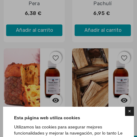

Vista rápida

Vista rápida
Pera
Pachulí
6,38 €
6,95 €
Añadir al carrito
Añadir al carrito
favorite_border
favorite_border
favorite_border
favorite_border


×

Vista rápida

Vista rápida
Panettone
OUD
Esta página web utiliza cookies
6,23 €
7,49 €
Utilizamos las cookies para asegurar mejores
funcionalidades y mejorar la navegación, por lo tanto Le