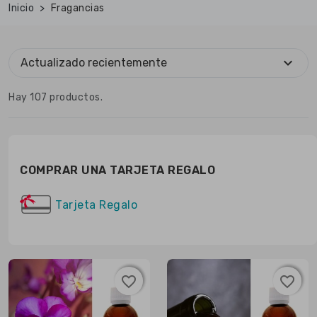
Inicio
Fragancias
expand_more
Actualizado recientemente
Hay 107 productos.
COMPRAR UNA TARJETA REGALO
Tarjeta Regalo
favorite_border
favorite_border
favorite_border
favorite_border