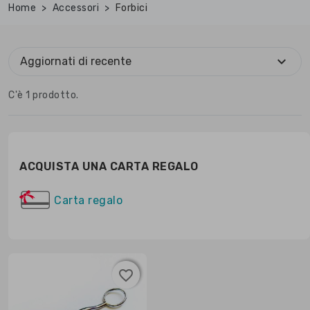
Home
Accessori
Forbici
expand_more
Aggiornati di recente
C'è 1 prodotto.
ACQUISTA UNA CARTA REGALO
Carta regalo
favorite_border
favorite_border