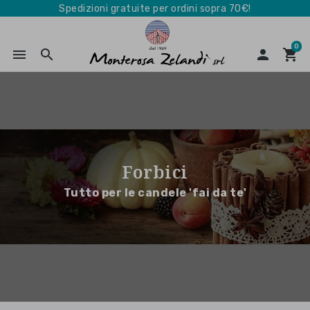
Spedizioni gratuite per ordini sopra 70€!
0
menu
search

shopping_cart
Forbici
Tutto per le candele 'fai da te'