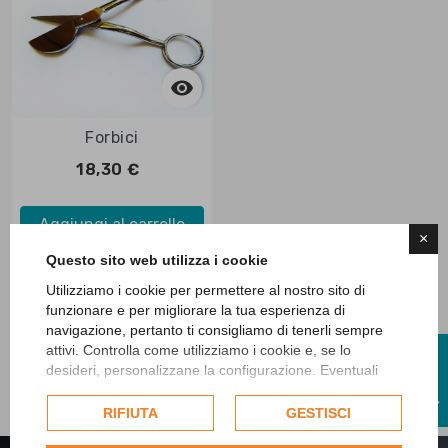


Anteprima
Forbici
18,30 €
Aggiungi al carrello
×
Questo sito web utilizza i cookie
Utilizziamo i cookie per permettere al nostro sito di
funzionare e per migliorare la tua esperienza di
Visualizzati 1-1 su 1 articoli
navigazione, pertanto ti consigliamo di tenerli sempre
attivi. Controlla come utilizziamo i cookie e, se lo
I
desideri, personalizzane la configurazione. Eventuali
cookie di profilazione o commerciali verranno utilizzati
F
I
L
T
R
esclusivamente previa acquisizione del consenso
RIFIUTA
GESTISCI
dell'utente.