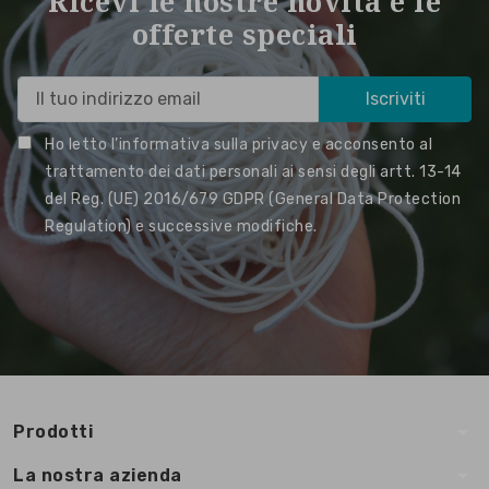
Ricevi le nostre novità e le
offerte speciali
Ho letto l’informativa sulla privacy e acconsento al
trattamento dei dati personali ai sensi degli artt. 13-14
del Reg. (UE) 2016/679 GDPR (General Data Protection
Regulation) e successive modifiche.
arrow_drop_down
Prodotti
arrow_drop_down
La nostra azienda