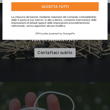
Consulta l'informativa cookie completa.
ACCETTA TUTTI
La chiusura del banner mediante selezione del comando contraddistinto
dalla X posta al suo interno, in alto a destra, comporta il permanere delle
impostazioni di default oppure delle impostazioni precedentemente
selezionate, senza apportare alcuna modifica.
Hai bisogno di maggiori
OPXcookie
powered by
OrangePix
informazioni?
Contattaci subito