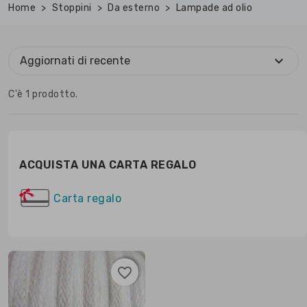
Home
Stoppini
Da esterno
Lampade ad olio
expand_more
Aggiornati di recente
C'è 1 prodotto.
ACQUISTA UNA CARTA REGALO
Carta regalo
favorite_border
favorite_border