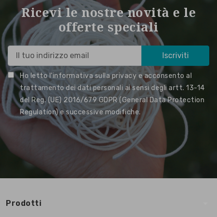
Ricevi le nostre novità e le
offerte speciali
Ho letto l’informativa sulla privacy e acconsento al
trattamento dei dati personali ai sensi degli artt. 13-14
del Reg. (UE) 2016/679 GDPR (General Data Protection
Regulation) e successive modifiche.
arrow_drop_down
Prodotti