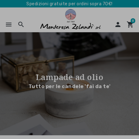
Spedizioni gratuite per ordini sopra 70€!
0
menu
search

shopping_cart
Lampade ad olio
Tutto per le candele 'fai da te'