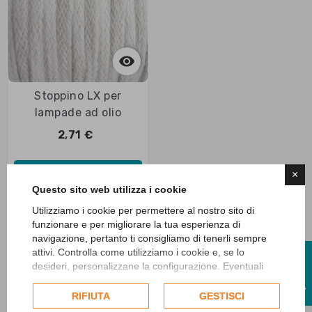


Anteprima
Stoppino LX per
lampade ad olio
2,71 €
Aggiungi al carrello
×
Questo sito web utilizza i cookie
Utilizziamo i cookie per permettere al nostro sito di
funzionare e per migliorare la tua esperienza di
Visualizzati 1-1 su 1 articoli
navigazione, pertanto ti consigliamo di tenerli sempre
attivi. Controlla come utilizziamo i cookie e, se lo
I
desideri, personalizzane la configurazione. Eventuali
cookie di profilazione o commerciali verranno utilizzati
F
I
L
T
R
esclusivamente previa acquisizione del consenso
RIFIUTA
GESTISCI
dell'utente.