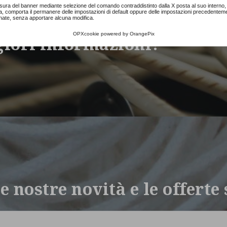
sura del banner mediante selezione del comando contraddistinto dalla X posta al suo interno, 
a, comporta il permanere delle impostazioni di default oppure delle impostazioni precedentem
nate, senza apportare alcuna modifica.
OPXcookie
powered by
OrangePix
giori informazioni?
le nostre novità e le offerte 