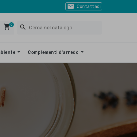
mail
Contattaci
0
shopping_cart
search
mbiente
Complementi d'arredo