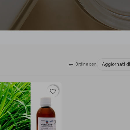
sort
Aggiornati d
Ordina per:
favorite_border
favorite_border