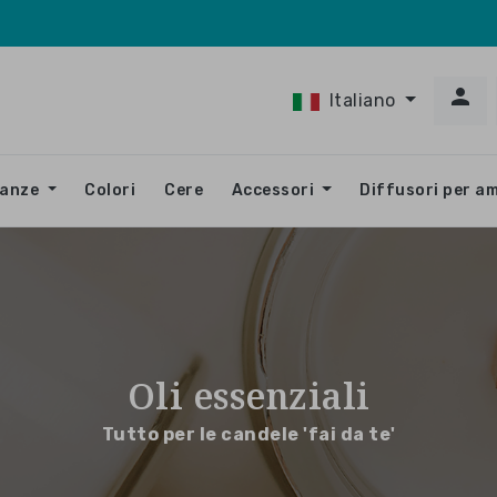

Italiano
ranze
Colori
Cere
Accessori
Diffusori per a
Oli essenziali
Tutto per le candele 'fai da te'