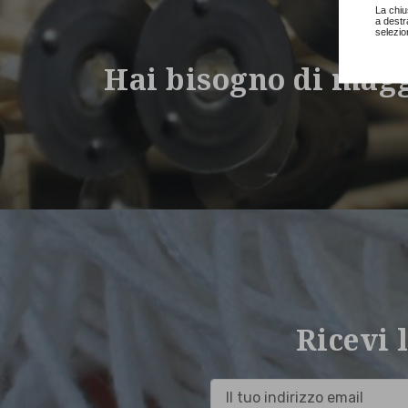
La chiu
a destr
selezio
Hai bisogno di mag
Ricevi 