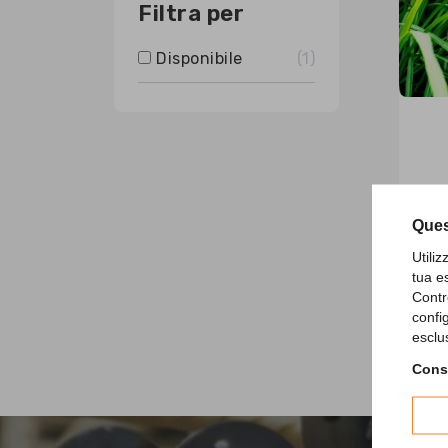
Filtra per
Disponibile
1
sh
Ques
Utili
tua e
Visual
Contr
confi
esclu
Consu