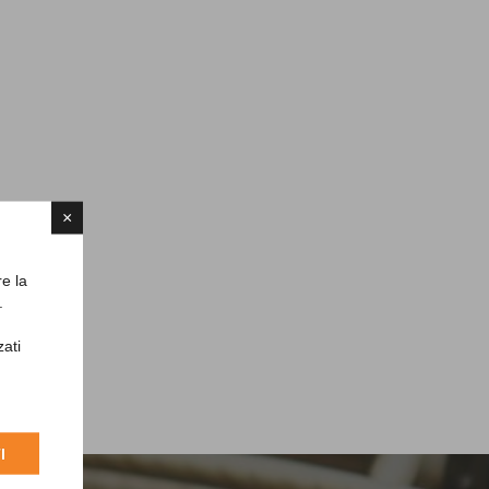
×
re la
.
zati
I