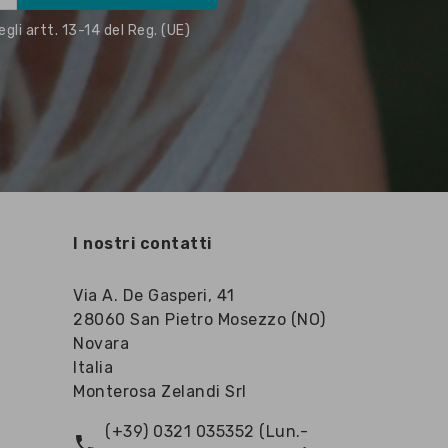
gli artt. 13-14 del Reg. (UE)
I nostri contatti
Via A. De Gasperi, 41
28060 San Pietro Mosezzo (NO)
Novara
Italia
Monterosa Zelandi Srl
(+39) 0321 035352 (Lun.-
phone