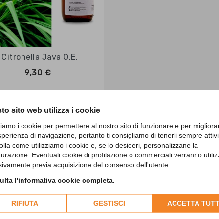

Anteprima
Citronella Java O.E.
9,30 €
opping_cart
Aggiungi al carrello
to sito web utilizza i cookie
zziamo i cookie per permettere al nostro sito di funzionare e per migliora
sperienza di navigazione, pertanto ti consigliamo di tenerli sempre attivi
izzati 1-1 su 1 articoli
olla come utilizziamo i cookie e, se lo desideri, personalizzane la
gurazione. Eventuali cookie di profilazione o commerciali verranno utiliz
sivamente previa acquisizione del consenso dell'utente.
lta l'informativa cookie completa.
RIFIUTA
GESTISCI
ACCETTA TUTT