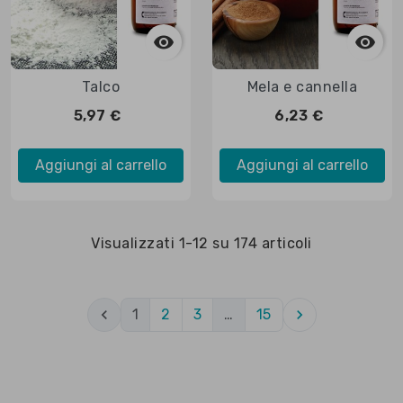



Anteprima

Anteprima
Talco
Mela e cannella
5,97 €
6,23 €
Aggiungi al carrello
Aggiungi al carrello
Visualizzati 1-12 su 174 articoli

1
2
3
…
15
