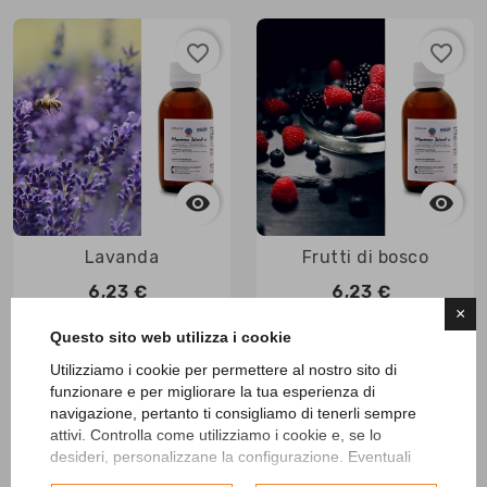
favorite_border
favorite_border



Anteprima

Anteprima
Lavanda
Frutti di bosco
6,23 €
6,23 €
×
Questo sito web utilizza i cookie
Aggiungi al carrello
Aggiungi al carrello
Utilizziamo i cookie per permettere al nostro sito di
funzionare e per migliorare la tua esperienza di
navigazione, pertanto ti consigliamo di tenerli sempre
attivi. Controlla come utilizziamo i cookie e, se lo
favorite_border
favorite_border
desideri, personalizzane la configurazione. Eventuali
cookie di profilazione o commerciali verranno utilizzati