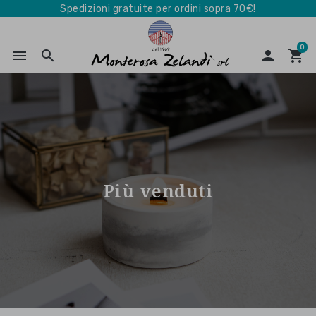
Spedizioni gratuite per ordini sopra 70€!
0
menu
search

shopping_cart
Più venduti