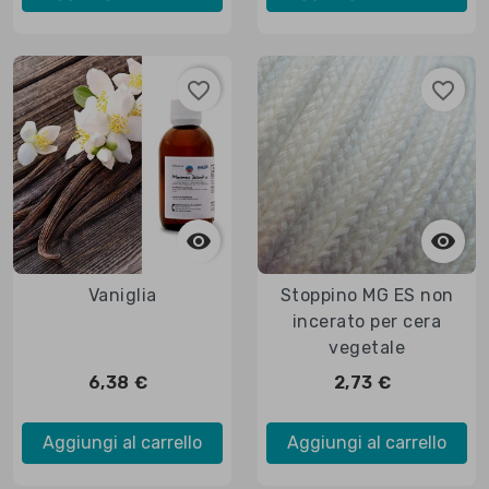
favorite_border
favorite_border



Anteprima

Anteprima
Vaniglia
Stoppino MG ES non
incerato per cera
vegetale
6,38 €
2,73 €
Aggiungi al carrello
Aggiungi al carrello