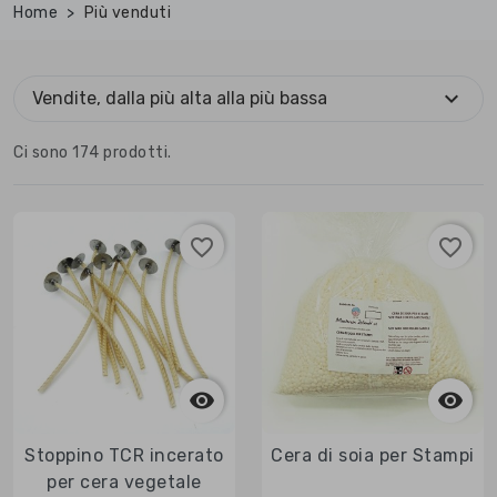
Home
Più venduti
expand_more
Vendite, dalla più alta alla più bassa
Ci sono 174 prodotti.
favorite_border
favorite_border



Anteprima

Anteprima
Stoppino TCR incerato
Cera di soia per Stampi
per cera vegetale