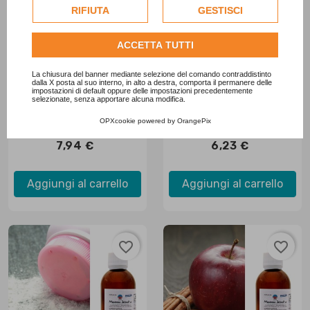
esclusivamente previa acquisizione del consenso
RIFIUTA
GESTISCI
dell'utente.
Consulta l'informativa cookie completa.
ACCETTA TUTTI


La chiusura del banner mediante selezione del comando contraddistinto
dalla X posta al suo interno, in alto a destra, comporta il permanere delle
impostazioni di default oppure delle impostazioni precedentemente
selezionate, senza apportare alcuna modifica.

Anteprima

Anteprima
Cera di oliva per
Vaniglia mou
OPXcookie
powered by
OrangePix
Stampi
7,94 €
6,23 €
Aggiungi al carrello
Aggiungi al carrello
favorite_border
favorite_border