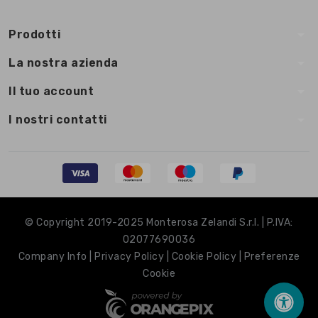
arrow_drop_down
Prodotti
arrow_drop_down
La nostra azienda
arrow_drop_down
Il tuo account
arrow_drop_down
I nostri contatti
© Copyright 2019-2025 Monterosa Zelandi S.r.l. | P.IVA:
02077690036
Company Info
|
Privacy Policy
|
Cookie Policy
|
Preferenze
Cookie